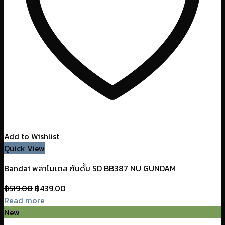
Add to Wishlist
Quick View
Bandai พลาโมเดล กันดั้ม SD BB387 NU GUNDAM
Original
Current
฿
519.00
฿
439.00
price
price
Read more
was:
is:
New
฿519.00.
฿439.00.