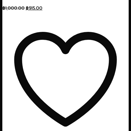
Original
Current
฿
1,000.00
฿
915.00
price
price
was:
is:
฿1,000.00.
฿915.00.