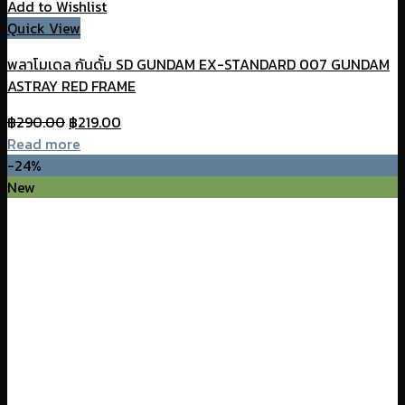
Add to Wishlist
Quick View
พลาโมเดล กันดั้ม SD GUNDAM EX-STANDARD 007 GUNDAM
ASTRAY RED FRAME
Original
Current
฿
290.00
฿
219.00
price
price
Read more
was:
is:
-24%
฿290.00.
฿219.00.
New