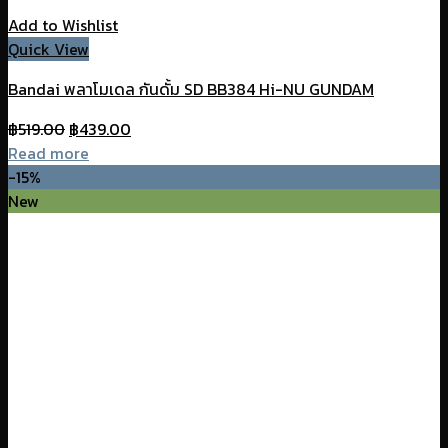
Add to Wishlist
Quick View
Bandai พลาโมเดล กันดั้ม SD BB384 Hi-NU GUNDAM
Original
Current
฿
519.00
฿
439.00
price
price
Read more
was:
is:
-15%
฿519.00.
฿439.00.
New