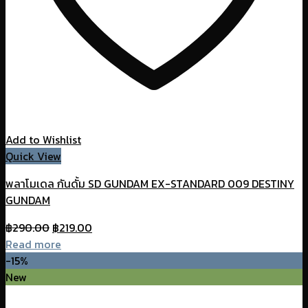
Add to Wishlist
Quick View
พลาโมเดล กันดั้ม SD GUNDAM EX-STANDARD 009 DESTINY
GUNDAM
Original
Current
฿
290.00
฿
219.00
price
price
Read more
was:
is:
-15%
฿290.00.
฿219.00.
New