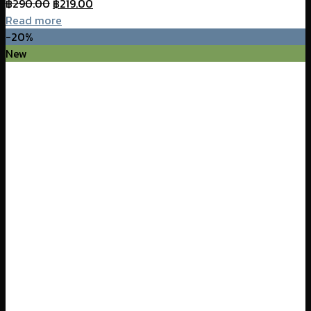
Original
Current
฿
290.00
฿
219.00
price
price
Read more
was:
is:
-20%
฿290.00.
฿219.00.
New