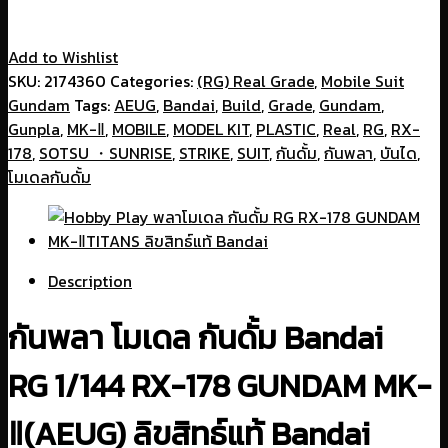
Add to Wishlist
SKU:
2174360
Categories:
(RG) Real Grade
,
Mobile Suit
Gundam
Tags:
AEUG
,
Bandai
,
Build
,
Grade
,
Gundam
,
Gunpla
,
MK-Ⅱ
,
MOBILE
,
MODEL KIT
,
PLASTIC
,
Real
,
RG
,
RX-
178
,
SOTSU ・SUNRISE
,
STRIKE
,
SUIT
,
กันดั้ม
,
กันพลา
,
บันได
,
โมเดลกันดั้ม
Description
กันพลา โมเดล กันดั้ม Bandai
RG 1/144 RX-178 GUNDAM MK-
Ⅱ(AEUG) ลิขสิทธ์แท้ Bandai