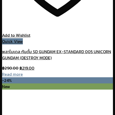
Add to Wishlist
Quick View
พลาโมเดล กันดั้ม SD GUNDAM EX-STANDARD 005 UNICORN
GUNDAM (DESTROY MODE)
Original
Current
฿
290.00
฿
219.00
price
price
Read more
was:
is:
-24%
฿290.00.
฿219.00.
New