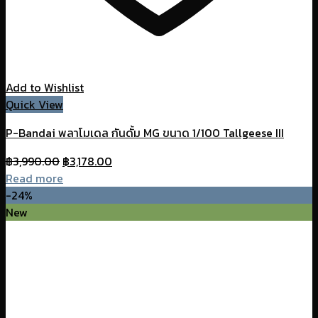
Add to Wishlist
Quick View
P-Bandai พลาโมเดล กันดั้ม MG ขนาด 1/100 Tallgeese III
Original
Current
฿
3,990.00
฿
3,178.00
price
price
Read more
was:
is:
-24%
฿3,990.00.
฿3,178.00.
New