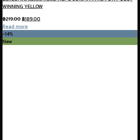
WINNING YELLOW
Original
Current
฿
219.00
฿
189.00
price
price
Read more
was:
is:
-14%
฿219.00.
฿189.00.
New