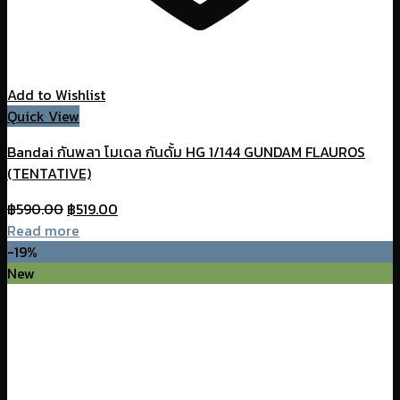
Add to Wishlist
Quick View
Bandai กันพลา โมเดล กันดั้ม HG 1/144 GUNDAM FLAUROS
(TENTATIVE)
Original
Current
฿
590.00
฿
519.00
price
price
Read more
was:
is:
-19%
฿590.00.
฿519.00.
New