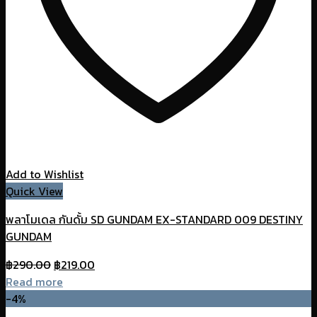
Add to Wishlist
Quick View
พลาโมเดล กันดั้ม SD GUNDAM EX-STANDARD 009 DESTINY
GUNDAM
Original
Current
฿
290.00
฿
219.00
price
price
Read more
was:
is:
-4%
฿290.00.
฿219.00.