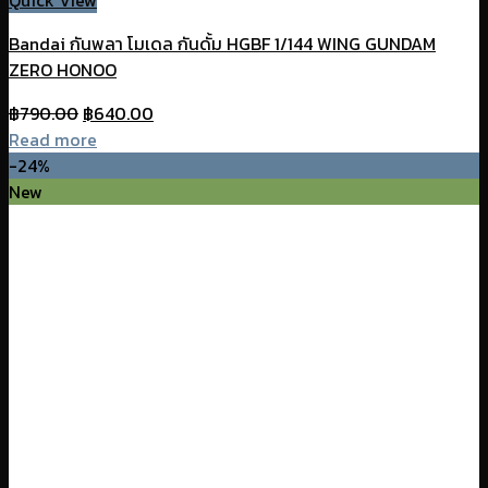
Quick View
Bandai กันพลา โมเดล กันดั้ม HGBF 1/144 WING GUNDAM
ZERO HONOO
Original
Current
฿
790.00
฿
640.00
price
price
Read more
was:
is:
-24%
฿790.00.
฿640.00.
New