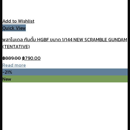
Add to Wishlist
Quick View
พลาโมเดล กันดั้ม HGBF ขนาด 1/144 NEW SCRAMBLE GUNDAM
(TENTATIVE)
Original
Current
฿
889.00
฿
790.00
price
price
Read more
was:
is:
-21%
฿889.00.
฿790.00.
New