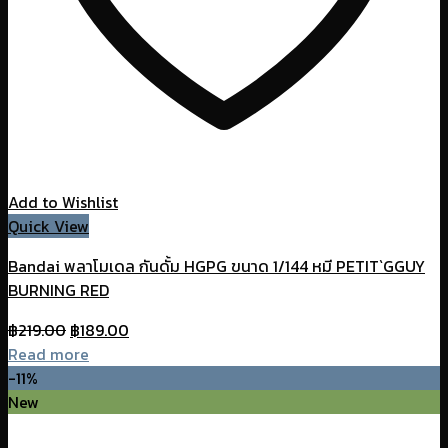
Add to Wishlist
Quick View
Bandai พลาโมเดล กันดั้ม HGPG ขนาด 1/144 หมี PETIT`GGUY
BURNING RED
Original
Current
฿
219.00
฿
189.00
price
price
Read more
was:
is:
-11%
฿219.00.
฿189.00.
New