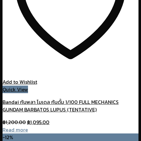
Add to Wishlist
Quick View
Bandai กันพลา โมเดล กันดั้ม 1/100 FULL MECHANICS
GUNDAM BARBATOS LUPUS (TENTATIVE)
Original
Current
฿
1,200.00
฿
1,095.00
price
price
Read more
was:
is:
-12%