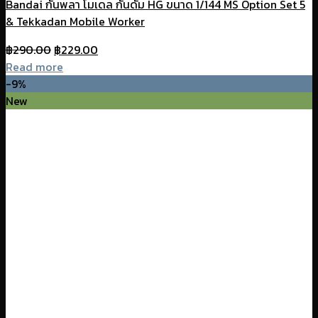
Bandai กันพลา โมเดล กันดั้ม HG ขนาด 1/144 MS Option Set 5
& Tekkadan Mobile Worker
Original
Current
฿
290.00
฿
229.00
price
price
Read more
was:
is:
-9%
฿290.00.
฿229.00.
New