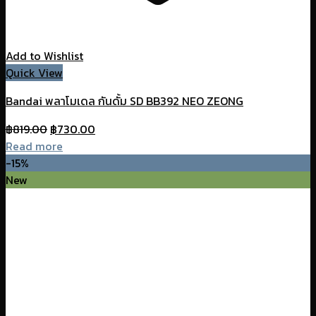
Add to Wishlist
Quick View
Bandai พลาโมเดล กันดั้ม SD BB392 NEO ZEONG
Original
Current
฿
819.00
฿
730.00
price
price
Read more
was:
is:
-15%
฿819.00.
฿730.00.
New