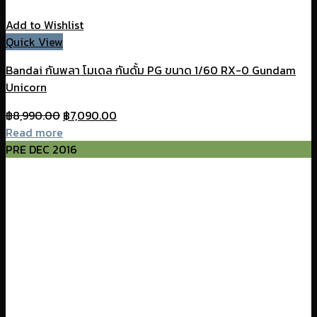
Add to Wishlist
Quick View
Bandai กันพลา โมเดล กันดั้ม PG ขนาด 1/60 RX-0 Gundam
Unicorn
Original
Current
฿
8,990.00
฿
7,090.00
price
price
Read more
was:
is:
PRE DEC 2016
฿8,990.00.
฿7,090.00.