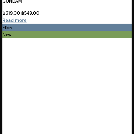
GUNDAM
Original
Current
฿
619.00
฿
549.00
price
price
Read more
was:
is:
-15%
฿619.00.
฿549.00.
New