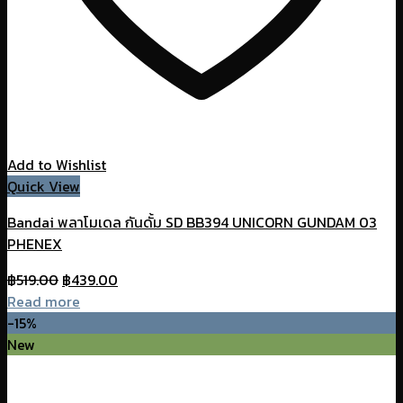
Add to Wishlist
Quick View
Bandai พลาโมเดล กันดั้ม SD BB394 UNICORN GUNDAM 03
PHENEX
Original
Current
฿
519.00
฿
439.00
price
price
Read more
was:
is:
-15%
฿519.00.
฿439.00.
New