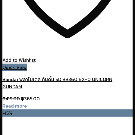
Add to Wishlist
Quick View
Bandai พลาโมเดล กันดั้ม SD BB360 RX-0 UNICORN
GUNDAM
Original
Current
฿
419.00
฿
365.00
price
price
Read more
was:
is:
-15%
฿419.00.
฿365.00.