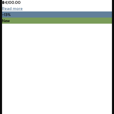
฿
4,100.00
Read more
-13%
New