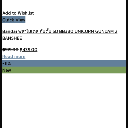
Add to Wishlist
Quick View
Bandai พลาโมเดล กันดั้ม SD BB380 UNICORN GUNDAM 2
BANSHEE
Original
Current
฿
519.00
฿
439.00
price
price
Read more
was:
is:
-11%
฿519.00.
฿439.00.
New