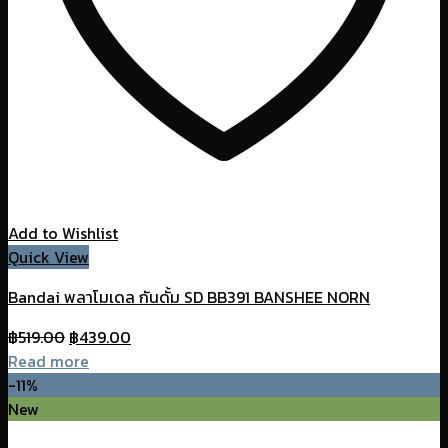
Add to Wishlist
Quick View
Bandai พลาโมเดล กันดั้ม SD BB391 BANSHEE NORN
Original
Current
฿
519.00
฿
439.00
price
price
Read more
was:
is:
-11%
฿519.00.
฿439.00.
New